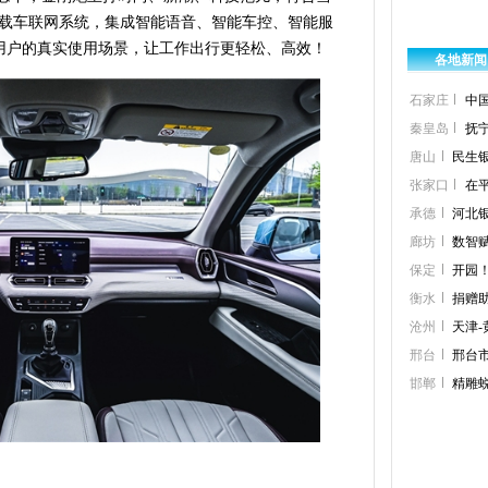
载车联网系统，集成智能语音、智能车控、智能服
位用户的真实使用场景，让工作出行更轻松、高效！
各地新闻
石家庄
中
秦皇岛
抚
唐山
民生银
张家口
在
承德
河北
廊坊
数智
保定
开园
衡水
捐赠助
沧州
天津-
邢台
邢台
邯郸
精雕