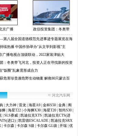
北京广播
政信投资集团：冬奥带
—第八届全国道德模范先进事迹专题展览在海
持续热播 中国作协举办“从文学到影视”主
京广播电视台顶级联动，2022家装津贴大
团：冬奥带飞河北，投资人正在寻找新的投资
整治“饭圈”乱象需形成合力
获危害珍贵濒危野生动物案 解救80只蒙古百
河北汽车网
购
|
大力神
|
雷龙
|
海星A9
|
金杯S50
|
金典
|
阁
海狮
|
海星T22
|
小海狮X30
|
海星T20
|
智尚S30
|
克
|
SLS赛威
|
凯迪拉克XTS
|
凯迪拉克CTS(进
TS(进口)
|
凯雷德ESCALADE
|
凯迪拉克SRX
R
|
卡尔森
|
卡尔森 S级
|
卡尔森 GL级
|
开瑞
|
优