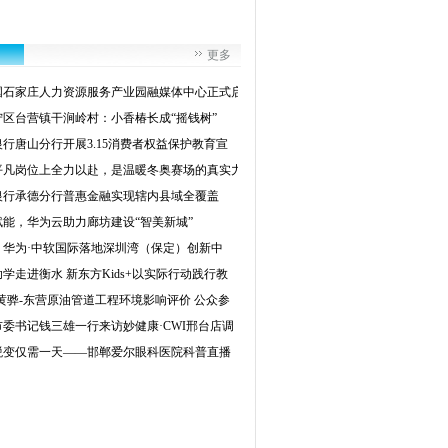
更多
国石家庄人力资源服务产业园融媒体中心正式启
宁区台营镇干涧岭村：小香椿长成“摇钱树”
行唐山分行开展3.15消费者权益保护教育宣
平凡岗位上全力以赴，是温暖冬奥赛场的真实力
银行承德分行普惠金融实现辖内县域全覆盖
赋能，华为云助力廊坊建设“智美新城”
！华为·中软国际落地深圳湾（保定）创新中
学走进衡水 新东方Kids+以实际行动践行教
黄骅-东营原油管道工程环境影响评价 公众参
市委书记钱三雄一行来访妙健康·CWI邢台店调
蜕变仅需一天——邯郸爱尔眼科医院科普直播