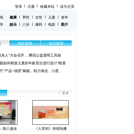
登录
注册
收藏本站
设为主页
纸
健康
男性
女性
儿童
老年
学
娱乐
八卦
爆料
电影
图片
地区新闻
娱乐新闻
闻
股东人”大会召开， 腾讯公益透明工具箱
园如何根据儿童的年龄层次进行设计?牧童
厅“产品+场景”赋能，助力海信、小度、
更多
—第八届全
《人世间》持续热播