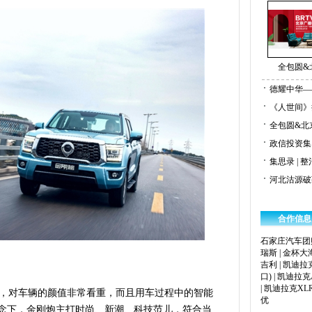
全包圆&
德耀中华—
《人世间》
全包圆&北
政信投资集
集思录 | 
河北沽源破
合作信息
石家庄汽车团
瑞斯
|
金杯大
吉利
|
凯迪拉
口)
|
凯迪拉克A
|
凯迪拉克XL
，对车辆的颜值非常看重，而且用车过程中的智能
优
理念下，金刚炮主打时尚、新潮、科技范儿，符合当