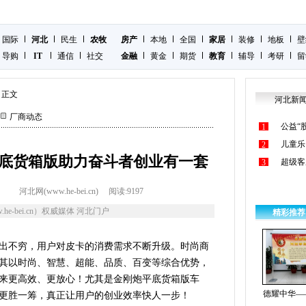
国际
河北
民生
农牧
房产
本地
全国
家居
装修
地板
壁
导购
IT
通信
社交
金融
黄金
期货
教育
辅导
考研
留
正文
河北新
厂商动态
公益“
1
儿童乐
2
平底货箱版助力奋斗者创业有一套
超级客
3
河北网(www.he-bei.cn)
阅读:
9197
he-bei.cn）权威媒体 河北门户
精彩推荐
出不穷，用户对皮卡的消费需求不断升级。时尚商
其以时尚、智慧、超能、品质、百变等综合优势，
来更高效、更放心！尤其是金刚炮平底货箱版车
德耀中华—
更胜一筹，真正让用户的创业效率快人一步！