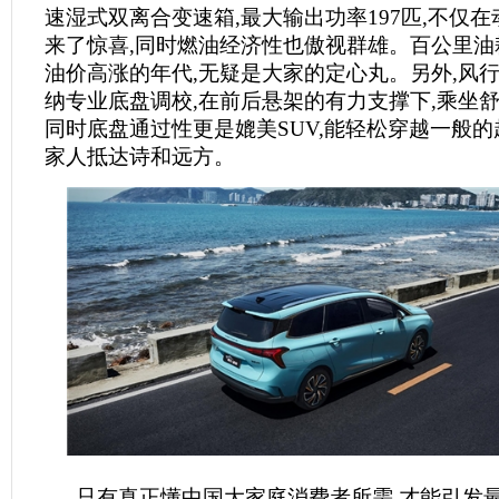
速湿式双离合变速箱,最大输出功率197匹,不仅
来了惊喜,同时燃油经济性也傲视群雄。百公里油耗低
油价高涨的年代,无疑是大家的定心丸。另外,风
纳专业底盘调校,在前后悬架的有力支撑下,乘坐舒
同时底盘通过性更是媲美SUV,能轻松穿越一般的
家人抵达诗和远方。
只有真正懂中国大家庭消费者所需,才能引发