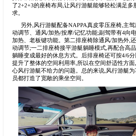
了2+2+3的座椅布局,让风行游艇能够轻松满足
求。
另外,风行游艇配备NAPPA真皮零压座椅,主驾
动调节、通风/加热/按摩/记忆功能;副驾带有4向
加热、老板键功能。第二排座椅除通风/加热外,还
动调节;一二排座椅接平游艇躺睡模式,再配合高品
躺睡变成最好的休息方式。后排座椅还可按4/6分
提升了整体的空间利用率,所以在空间舒适性方面
心风行游艇不给力的问题。总的来说,风行游艇为
员都打造了宽敞的乘坐空间。