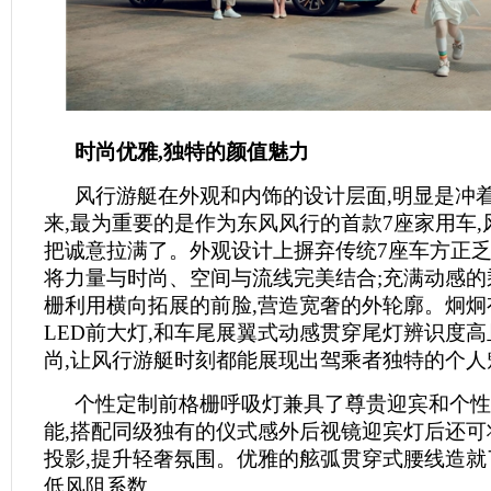
时尚优雅,独特的颜值魅力
风行游艇在外观和内饰的设计层面,明显是冲
来,最为重要的是作为东风风行的首款7座家用车
把诚意拉满了。外观设计上摒弃传统7座车方正乏
将力量与时尚、空间与流线完美结合;充满动感的
栅利用横向拓展的前脸,营造宽奢的外轮廓。炯炯
LED前大灯,和车尾展翼式动感贯穿尾灯辨识度
尚,让风行游艇时刻都能展现出驾乘者独特的个人
个性定制前格栅呼吸灯兼具了尊贵迎宾和个性
能,搭配同级独有的仪式感外后视镜迎宾灯后还可将
投影,提升轻奢氛围。优雅的舷弧贯穿式腰线造就了
低风阻系数。