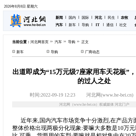
2026年8月8日 星期六
新闻
国内
国际
河北
民生
农牧
汽车
新车
导购
IT
通信
社交
当前位置：
河北网首页
汽车
导购
正文
新车
导购
厂商动态
出道即成为“15万元级7座家用车天花板”
的过人之处
时间:2022-09-19 12:23
河北网(www.he-bei.cn)
河北网（www.he-bei.cn）权威媒体 河北门户
近年来,国内汽车市场竞争十分激烈,在产品方面
整体价格出现两极分化现象:要嘛大多数是10万
比,可乘、货两用的车型;要嘛就是相对集中在20