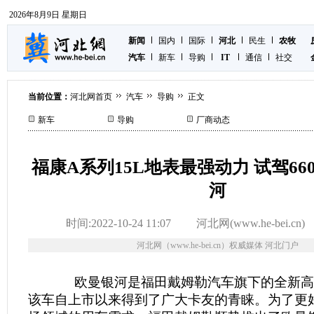
2026年8月9日 星期日
新闻
国内
国际
河北
民生
农牧
汽车
新车
导购
IT
通信
社交
当前位置：
河北网首页
汽车
导购
正文
新车
导购
厂商动态
福康A系列15L地表最强动力 试驾6
河
时间:2022-10-24 11:07
河北网(www.he-bei.cn)
河北网（www.he-bei.cn）权威媒体 河北门户
欧曼银河是福田戴姆勒汽车旗下的全新高
该车自上市以来得到了广大卡友的青睐。为了更