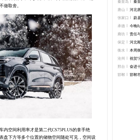
秦皇岛
秦
不做取舍。
唐山
河北
张家口
蔚
承德
今晚8
廊坊
责任
保定
河北
衡水
本周
沧州
祝贺!
邢台
奋进
邯郸
邯郸
内空间利用率才是第二代CS75PLUS的拿手绝
表盘下方等多个位置的储物空间随处可见，空间设