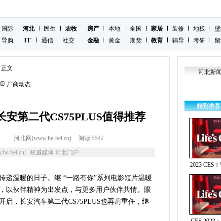
国际
河北
民生
农牧
房产
本地
全国
家居
装修
地板
壁
导购
IT
通信
社交
金融
黄金
期货
教育
辅导
考研
留
正文
河北新
厂商动态
精彩推荐
安第二代CS75PLUS值得推荐
河北网(www.he-bei.cn)
阅读:
5542
he-bei.cn）权威媒体 河北门户
2023 CE
传递温暖的日子。继 “一路有你”系列电影短片温暖
，以伙伴精神为出发点，与更多用户伙伴共情。眼
启，长安汽车第二代CS75PLUS也再肩重任，继