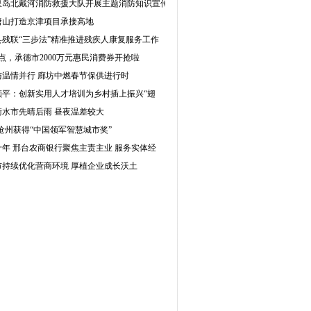
皇岛北戴河消防救援大队开展主题消防知识宣传
唐山打造京津项目承接高地
县残联“三步法”精准推进残疾人康复服务工作
点，承德市2000万元惠民消费券开抢啦
与温情并行 廊坊中燃春节保供进行时
顺平：创新实用人才培训为乡村插上振兴“翅
衡水市先晴后雨 昼夜温差较大
沧州获得“中国领军智慧城市奖”
十年 邢台农商银行聚焦主责主业 服务实体经
市持续优化营商环境 厚植企业成长沃土