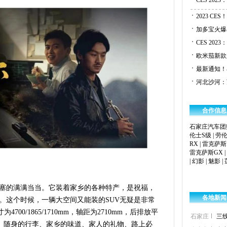
CES 202
2023 C
加多宝火爆
CES 20
欧米茄新款
最新通知！
河北沙河：
合作信息
石家庄汽车团
伦士S级
|
劳伦
RX
|
雷克萨斯
雷克萨斯GX
|
|
幻影
|
魅影
|
塞的满满当当。它装着家乡的各种特产，是祝福，
各地新闻
。这个时候，一辆大空间又能装的SUV无疑是非常
4700/1865/1710mm，轴距为2710mm，后排放平
石家庄
三
间。随身的行李、家乡的味道、家人的礼物、路上必