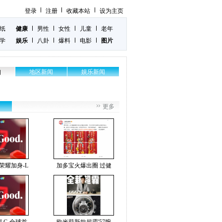
登录
注册
收藏本站
设为主页
纸
健康
男性
女性
儿童
老年
学
娱乐
八卦
爆料
电影
图片
地区新闻
娱乐新闻
闻
更多
S！荣耀加身-L
加多宝火爆出圈 过健