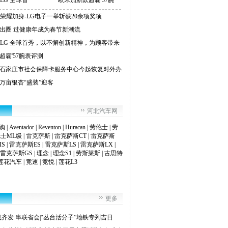
3：LG 全球首
欧米茄新款超霸'57腕
ES！荣耀加身-LG电子一举斩获20余项奖项
出圈 过健康年成为春节新潮流
23：LG 全球首秀，以不懈创新精神，为顾客带来
超霸'57腕表评测
石家庄市社会保障卡服务中心今起恢复对外办
万亩银杏“盛装”迎客
河北汽车网
购
|
Aventador
|
Reventon
|
Huracan
|
劳伦士
|
劳
士ML级
|
雷克萨斯
|
雷克萨斯CT
|
雷克萨斯
IS
|
雷克萨斯ES
|
雷克萨斯LS
|
雷克萨斯LX
|
雷克萨斯GS
|
理念
|
理念S1
|
劳斯莱斯
|
古思特
莲花汽车
|
竞速
|
竞悦
|
莲花L3
更多
线齐发 串联省会|“丛台活分子”地铁专列吉日