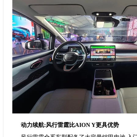
动力
续航
:风行雷霆比A
ION Y
更具优势