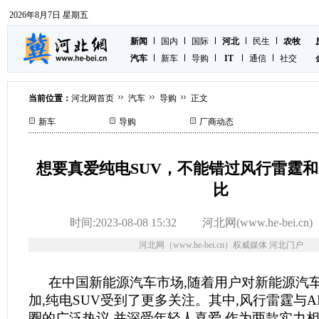
2026年8月7日 星期五
新闻
国内
国际
河北
民生
农牧
汽车
新车
导购
IT
通信
社交
当前位置：
河北网首页
汽车
导购
正文
新车
导购
厂商动态
想要真爱纯电SUV，不能错过风行雷霆和A
比
时间:2023-08-08 15:32
河北网(www.he-bei.cn)
河北网（www.he-bei.cn）权威媒体 河北门户
在中国新能源汽车市场,随着用户对新能源汽
加,纯电SUV受到了更多关注。其中,风行雷霆与AI
圈的广泛热议,并深受年轻人喜爱,作为两款实力相