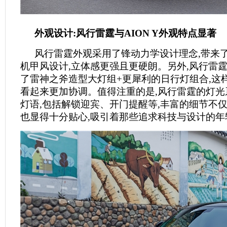
外观设计:风行雷霆与A
ION Y
外观特点显著
风行雷霆外观采用了锋动力学设计理念,带来
机甲风设计,立体感更强且更硬朗。另外,风行雷
了雷神之斧造型大灯组+更犀利的日行灯组合,这
看起来更加协调。值得注重的是,风行雷霆的灯光
灯语,包括解锁迎宾、开门提醒等,丰富的细节不仅
也显得十分贴心,吸引着那些追求科技与设计的年