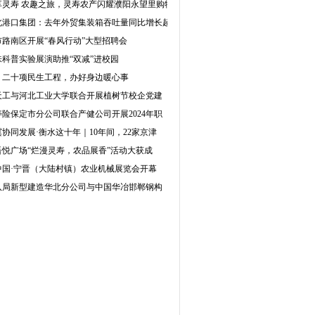
享灵寿 农趣之旅，灵寿农产闪耀濮阳永望里购物
北港口集团：去年外贸集装箱吞吐量同比增长超
市路南区开展“春风行动”大型招聘会
味科普实验展演助推“双减”进校园
：二十项民生工程，办好身边暖心事
天工与河北工业大学联合开展植树节校企党建
险保定市分公司联合产健公司开展2024年职
协同发展·衡水这十年｜10年间，22家京津
吾悦广场“烂漫灵寿，农品展香”活动大获成
4中国·宁晋（大陆村镇）农业机械展览会开幕
八局新型建造华北分公司与中国华冶邯郸钢构