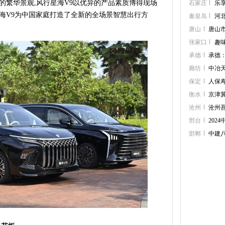
的繁华景观,风行星海V9以优异的产品素质博得现场
石家庄
乐
星海V9为中国家庭打造了全新的全场景智慧出行方
秦皇岛
河
唐山
唐山
张家口
趣
承德
承德
廊坊
中冶
保定
人保寿
衡水
京津冀
沧州
沧州
邢台
202
邯郸
中建