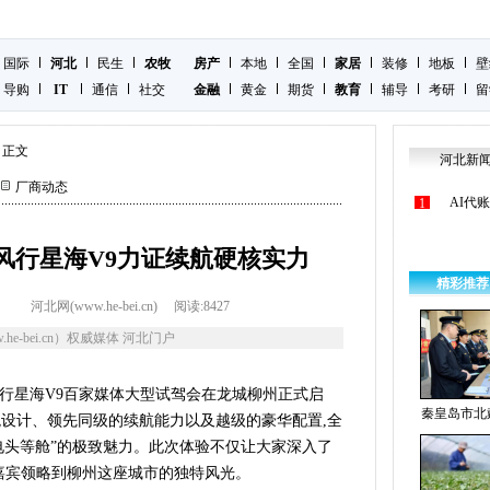
国际
河北
民生
农牧
房产
本地
全国
家居
装修
地板
壁
导购
IT
通信
社交
金融
黄金
期货
教育
辅导
考研
留
正文
河北新
厂商动态
AI代
1
风行星海V9力证续航硬核实力
精彩推荐
河北网(www.he-bei.cn)
阅读:
8427
he-bei.cn）权威媒体 河北门户
,风行星海V9百家媒体大型试驾会在龙城柳州正式启
秦皇岛市北
观设计、领先同级的续航能力以及越级的豪华配置,全
电头等舱”的极致魅力。此次体验不仅让大家深入了
位嘉宾领略到柳州这座城市的独特风光。