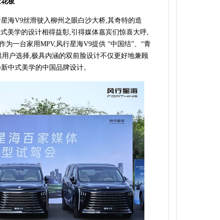
天花板
星海V9丝滑驶入柳州之眼白沙大桥,其奇特的造
式美学的设计相得益彰,引得媒体嘉宾们惊喜大呼,
一台家用MPV,风行星海V9提供 “中国结”、“青
供用户选择,极具内涵的双前脸设计不仅更好地兼顾
扬新中式美学的中国品牌设计。