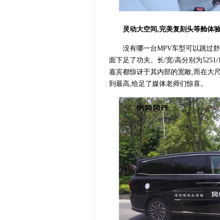
灵动大空间,完美复刻头等舱体
没有哪一台MPV车型可以跳过舒
面下足了功夫。长/宽/高分别为5251/1
嘉宾都惊讶于其内部的宽敞,而在大
到最高,给足了媒体老师们惊喜。