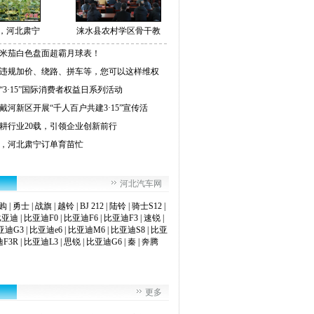
，河北肃宁
涞水县农村学区骨干教
米茄白色盘面超霸月球表！
违规加价、绕路、拼车等，您可以这样维权
“3·15”国际消费者权益日系列活动
戴河新区开展“千人百户共建3·15”宣传活
耕行业20载，引领企业创新前行
，河北肃宁订单育苗忙
河北汽车网
购
|
勇士
|
战旗
|
越铃
|
BJ 212
|
陆铃
|
骑士S12
|
比亚迪
|
比亚迪F0
|
比亚迪F6
|
比亚迪F3
|
速锐
|
亚迪G3
|
比亚迪e6
|
比亚迪M6
|
比亚迪S8
|
比亚
F3R
|
比亚迪L3
|
思锐
|
比亚迪G6
|
秦
|
奔腾
更多