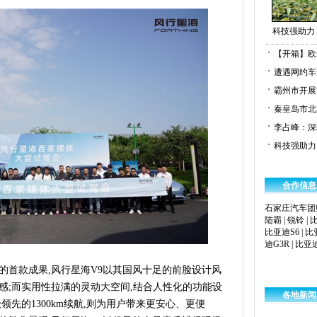
科技强助力
【开箱】欧
遭遇网约车
霸州市开展
秦皇岛市北
李占峰：深
科技强助力
合作信息
石家庄汽车团
陆霸
|
锐铃
|
比亚迪S6
|
比
迪G3R
|
比亚迪
的首款成果,风行星海V9以其国风十足的前脸设计风
感;而实用性拉满的灵动大空间,结合人性化的功能设
各地新闻
领先的1300km续航,则为用户带来更安心、更便