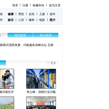
登录
注册
收藏本站
设为主页
纸
健康
男性
女性
儿童
老年
学
娱乐
八卦
爆料
电影
图片
地区新闻
娱乐新闻
闻
账新模式强势来袭，代账服务高峰论坛·石家
更多
戴河新区开
李占峰：深耕行业20载