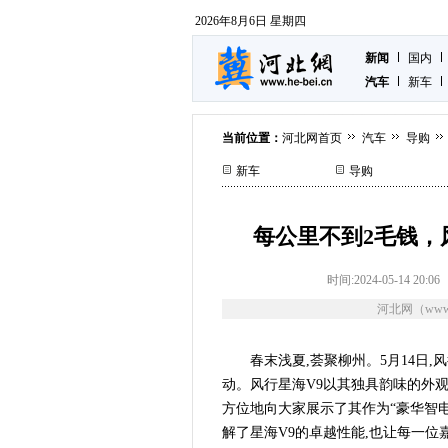
2026年8月6日 星期四
新闻
国内
汽车
新车
当前位置：
河北网首页
汽车
导购
新车
导购
每公里不到2毛钱，
时间:2024-05-14 20:06
河北网（www.
春末浅夏,荟聚柳州。5月14日
动。风行星海V9以其独具韵味的外
方位地向大家展示了其作为“豪华智
解了星海V9的卓越性能,也让每一