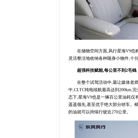
在储物空间方面,风行星海V9也称
灵活整洁地收纳各种随身小物件,十
超强科技赋能,每公里不到2毛钱
在整个试驾活动中,最让媒体老师
中,CLTC纯电续航最高达到200k
态下,星海V9也是一辆百公里油耗仅有
遥遥领先,甚至优于绝大部分轿车。根
的油就可以持续行驶近270公里。