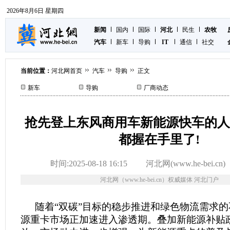
2026年8月6日 星期四
新闻
国内
国际
河北
民生
农牧
汽车
新车
导购
IT
通信
社交
当前位置：
河北网首页
汽车
导购
正文
新车
导购
厂商动态
抢先登上东风商用车新能源快车的人
都握在手里了!
时间:2025-08-18 16:15
河北网(www.he-bei.cn)
河北网（www.he-bei.cn）权威媒体 河北门户
随着“双碳”目标的稳步推进和绿色物流需求
源重卡市场正加速进入渗透期。叠加新能源补贴