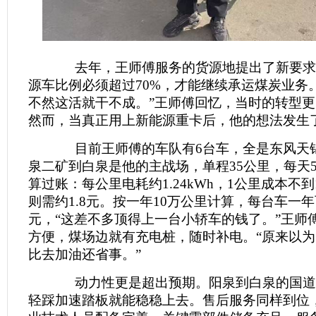
去年，王师傅服务的货源地提出了新要求
源车比例必须超过70%，才能继续承运煤炭业务
不然这活就干不成。”王师傅回忆，当时的转型
然而，当真正用上新能源重卡后，他的想法发生
目前王师傅的车队有6台车，全是东风天锦
泉二矿到白泉是他的主战场，单程35公里，每天5
算过账：每公里电耗约1.24kWh，1公里成本不
则需约1.8元。按一年10万公里计算，每台车一
元，“这差不多顶得上一台小轿车的钱了。”王师
方便，煤场边就有充电桩，随时补电。“原来以
比去加油还省事。”
动力性更是超出预期。阳泉到白泉的国道
轻踩加速踏板就能稳稳上去。售后服务同样到位