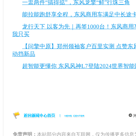
一盅两件“搞得掂”，东风龙擎“鲜”行珠三角
能拉能跑舒享全程，东风商用车满足中长途
龙行天下 以客为先｜再签1000台！东风商
我只买
【问擎中原】郑州领袖客户百里实测 点赞东风
动挡新品
超智能更懂你 东风风神L7登陆2024世界智
免责声明：
本站部分内容来自互联网，仅为传播更多信息