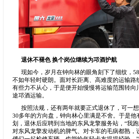
退休不褪色 换个岗位继续为邛酒护航
现如今，岁月在钟向林的眼角刻下了细纹，5
不如年轻时硬朗。面对长距离、高难度的运输路
有些力不从心，于是便开始慢慢将运输范围转向
途邛酒运输。
按照法规，还有两年就要正式退休了，可一想
30多年的方向盘，钟向林心里满是不舍。于是他
划，退休后应聘到当地的东风龙擎服务站，“我跑
对东风龙擎发动机的脾气、对卡车的毛病都熟，
傅们一起检修车辆，也能给年轻卡友提提经验。