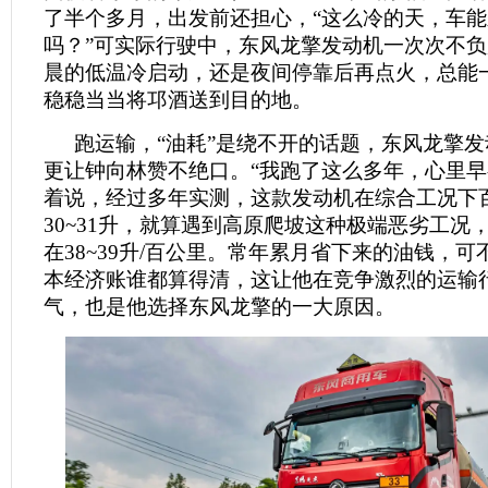
了半个多月，出发前还担心，“这么冷的天，车
吗？”可实际行驶中，东风龙擎发动机一次次不
晨的低温冷启动，还是夜间停靠后再点火，总能
稳稳当当将邛酒送到目的地。
跑运输，“油耗”是绕不开的话题，东风龙擎
更让钟向林赞不绝口。“我跑了这么多年，心里早
着说，经过多年实测，这款发动机在综合工况下
30~31升，就算遇到高原爬坡这种极端恶劣工况
在38~39升/百公里。常年累月省下来的油钱，
本经济账谁都算得清，这让他在竞争激烈的运输
气，也是他选择东风龙擎的一大原因。