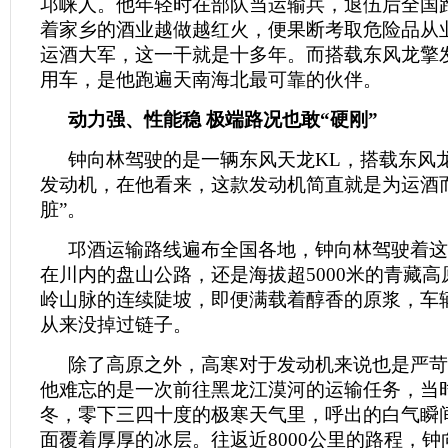
邛崃人。他年轻时在部队当运输兵，退伍后全国
着家乡的酒业越做越红火，便果断考取危险品从
运酒大军，这一干就是十多年。而搭载东风龙擎
用车，是他跑遍天南海北最可靠的伙伴。
动力强、性能稳 极端路况也敢“硬刚”
钟向林驾驶的是一辆东风天龙KL，搭载东风龙
发动机，在他看来，这款发动机简直就是为运酒
脏”。
邛酒运输路线遍布全国各地，钟向林驾驶着这
在川内的盘山公路，还是海拔超5000米的青藏
岭山脉的连续陡坡，即便满载着醇香的原浆，车
从来没掉过链子。
除了高原之外，高寒对于发动机来说也是严苛
他难忘的是一次前往黑龙江漠河的运输任务，当
冬，零下三四十度的极寒天气里，呼出的白气瞬
面覆着厚厚的冰层。往返近8000公里的路程，