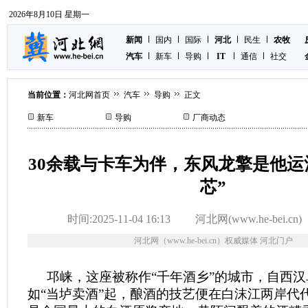
2026年8月10日 星期一
新闻
国内
国际
河北
民生
农牧
汽车
新车
导购
IT
通信
社交
当前位置：
河北网首页
汽车
导购
正文
新车
导购
厂商动态
30余载与卡车为伴，东风龙擎是他运
芯”
时间:2025-11-04 16:13
河北网(www.he-bei.cn)
河北网（www.he-bei.cn）权威媒体 河北门户
邛崃，这座被称作“千年酒乡”的城市，自西
如“当垆卖酒”起，酿酒的技艺便在白沫江两岸代