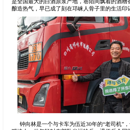
是全国最大的白酒原浆产地，巷陌间飘着的酒糟
酿造热气，早已成了刻在邛崃人骨子里的生活印
钟向林是一个与卡车为伍近30年的“老司机”