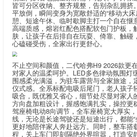
皆可分区收纳、整齐规整，告别杂乱拥挤
平放倒，瞬间变身为宽敞舒适的“移动大床
憩、短途午休、临时歇脚主打一个自在惬
高端质感，熔岩红配色搭配软包门护板，
肤，让孩子在后排自在玩耍、倚靠、触碰
心磕碰受伤，全家出行更舒心。
不止空间和颜值，二代哈弗H9 2026款更
对家人的温柔呵护。LED多色律动氛围灯
围感柔光满溢，为驻车露营与全家旅途，
仪式感。全系标配电吸后尾门，老人孩子
吸合，既优雅又省心，细节处尽显对家人
方向盘加粗设计，握感饱满扎实，操控更
驾座椅电动8向调节，全车座椅宽大厚实
线，无论是长途驾驶还是短途出行，都能“
更好地陪伴家人奔赴远方。同时，整车搭
程，关上车门即刻隔绝外界喧嚣，打造安