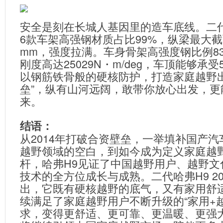
安全是刻在长城人基因里的造车底线。二代哈
6款车架高强钢材质占比99%，纵梁最大截面达
mm，强度拉满。车身骨架高强度钢比例8
刚度高达25029N・m/deg，车顶能够承受
以钢筋铁骨般的硬核防护，打造家庭越野出
垒”，纵有山河远阔，敢带你放心出发，更
来。
结语：
从2014年打破合资壁垒，一举填补国产
越野领域的空白，到如今成为定义家庭越
杆，哈弗H9见证了中国越野用户、越野文
技术的全方位成长与成熟。二代哈弗H9 20
出，它既有硬核越野的底气，又有家用舒
续满足了家庭越野用户不断升级的“家用+
求，变得更舒适、更可靠、更温暖、更强