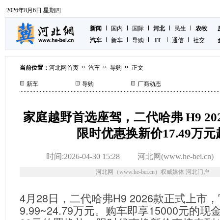
2026年8月6日 星期四
新闻
国内
国际
河北
民生
农牧
汽车
新车
导购
IT
通信
社交
当前位置：
河北网首页
汽车
导购
正文
新车
导购
厂商动态
家庭越野首选座驾，二代哈弗 H9 20
限时优惠换新价17.49万元
时间:2026-04-30 15:28
河北网(www.he-bei.cn)
河北网（www.he-bei.cn）权威媒体 河北门户
4月28日，二代哈弗H9 2026款正式上市
9.99~24.79万元。购车即享15000元的现