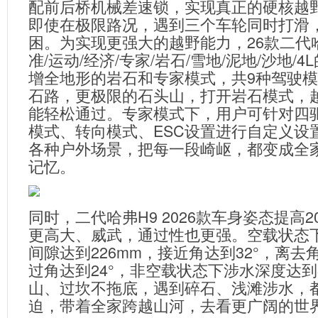
配前后桥机械差速锁，实现真正的硬核越野
即使在极限路况，遇到三个车轮同时打滑
困。为实现更强大的越野能力，26款二代
准/运动/经济/专家/岩石/雪地/泥地/沙地/
增全地形的岩石和专家模式，共9种驾驶
石路，更极限的石头山，打开岩石模式，
能轻松通过。专家模式下，用户可针对四
模式、转向模式、ESC设置进行自定义设
各种户外场景，把每一段崎岖，都变成全
记忆。
同时，二代哈弗H9 2026款车身姿态提高
更高大、威武，通过性也更强。空载状态
间隙达到226mm，接近角达到32°，离去角
过角达到24°，非空载状态下涉水深度达到8
山、过坎不拖底，遇到碎石、浅滩涉水，
迫，带着全家跨越山河，去看更广阔的世