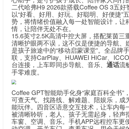
二代哈弗H9 2026款搭载Coffee OS 3
以“好看、好用、好玩、好聪明、好便捷”
势，将情绪价值融入每一处智能设计，让
情，让陪伴无处不在。
15.6英寸2.5K高清中控大屏，搭配莱茵
清晰护眼两不误，这不仅是便捷的导航、
是孩子旅途中的“移动启蒙课堂”。全品牌
联，支持CarPlay、HUAWEI HiCar、ICCOA
台连接，上车即同步导航、音乐、
流
通话
手零难度。
Coffee GPT智能助手化身“家庭百科全书
可查天气、找路线、解难题、陪娱乐，成
能玩伴。四音区语意交互技术，让车内每
被清晰聆听，老人、孩子无需起身，轻声
车窗、空调、音乐。手机APP远程控车更
动空调、开关车门、查看车况，用全天候