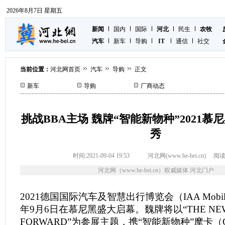
2026年8月7日 星期五
新闻
国内
国际
河北
民生
农牧
汽车
新车
导购
IT
通信
社交
当前位置：
河北网首页
汽车
导购
正文
新车
导购
厂商动态
挑战BBA主场 魏牌“智能新物种”2021
秀
时间:2021-09-04 19:53
河北网(www.he-bei.cn)
阅读
河北网（www.he-bei.cn）权威媒体 河北门户
2021德国国际汽车及智慧出行博览会（IAA Mobili
年9月6日在慕尼黑盛大启幕。魏牌将以“THE NEW 
FORWARD”为参展主题，携“智能新物种”摩卡（Cof